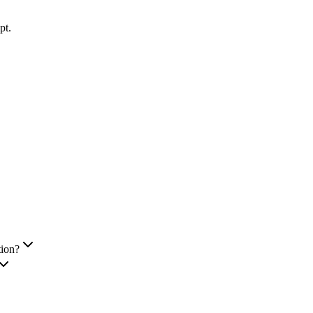
pt.
tion?