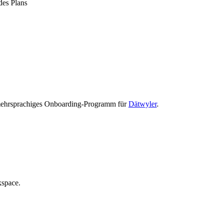
es Plans
 mehrsprachiges Onboarding-Programm für
Dätwyler
.
kspace.