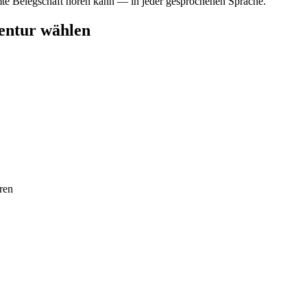
amte Belegschaft hören kann — in jeder gesprochenen Sprache.
entur wählen
ren